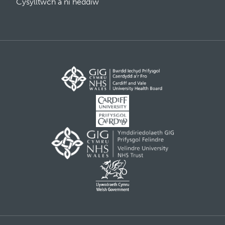
Cysylltwch â ni heddiw