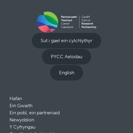
Sut i gael ein cylchlythyr
PYCC Aelodau
English
Hafan
Ein Gwaith
Ein pobl, ein partneriaid
Newyddion
Y Cyfryngau