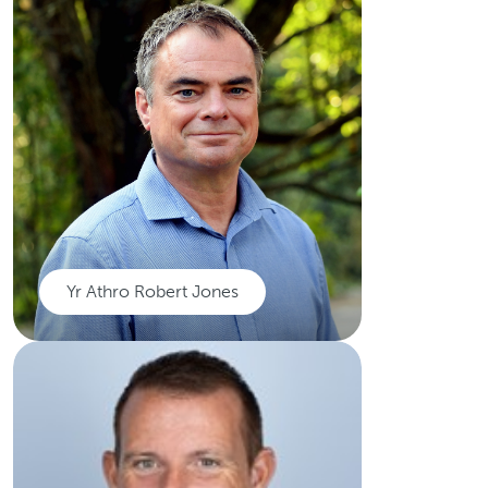
Cyfarwyddwr Ymchwil a
Datblygu Hematoleg yn Ysbyty
Prifysgol Cymru, yn arbenigo
mewn treialon clinigol
myeloma.
Darllenwch mwy
Yr Athro Robert Jones
Yr Athro Robert
Jones
Prif Ymchwilydd a gydnabyddir