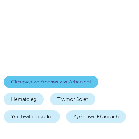
Gweithlu
sy'n
Canolbwyntio
ar
y
Dyfodol
Clinigwyr ac Ymchwilwyr Arbenigol
Hematoleg
Tiwmor Solet
Ymchwil drosiadol
Yymchwil Ehangach