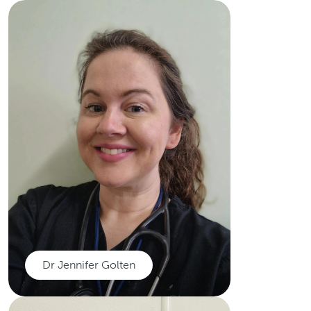
Katie Gilmour
Uwch Reolwr Nyrsio Ymchwil,
yn astudio ar gyfer MRes gyda
Phrifysgol Stirling ar hyn o bryd
ac yn aelod o Bwyllgor Moeseg
Ymchwil yn Ymchwil Iechyd a
Gofal Cymru.
Darllenwch mwy
Dr Jennifer Golten