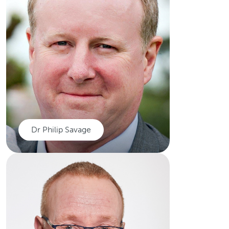
trawsblannu gwaed a mêr
esgyrn ym Mwrdd Iechyd
Prifysgol Caerdydd a'r Fro.
Darllenwch mwy
Dr Philip Savage
Dr Philip Savage
Academydd Clinigol mewn
Imiwno-oncoleg Canser ym
Mhrifysgol Caerdydd.