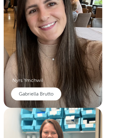
Nyrs Ymchwil
Gabriella Brutto
Gabriella Brutto
Nyrs Ymchwil gyda phrofiad o