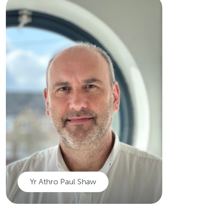
Yr Athro Richard
Clarkson
Sylfaenydd labordy Clarkson
ym Mhrifysgol Caerdydd sydd
wedi nodi dau enyn sy'n
effeithio ar ledaeniad canser.
Darllenwch mwy
Yr Athro Paul Shaw