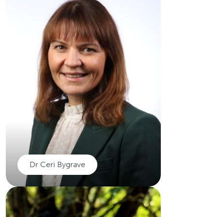
Arweinydd canser hematolegol
yn Ysbyty Prifysgol Cymru, yn
ymchwilio i ddatblygu
cyfryngau therapiwtig wedi'u
targedu mewn malaeneddau
myeloid; a hynny mewn
astudiaethau labordy cyn-
glinigol ac ymchwil glinigol.
Darllenwch mwy
Dr Ceri Bygrave
Dr Ceri Bygrave