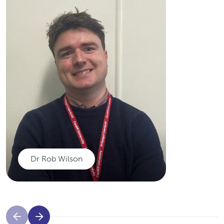
Dr Jennifer Golten
Ymchwilio i radiotherapi ar
gyfer glioma gradd uchel ac isel
a chydweithio â CUBRIC ar
ddefnyddio MRI microstrwythur
i ddelweddu glioblastoma.
Darllenwch mwy
Dr Rob Wilson
Dr Rob Wilson