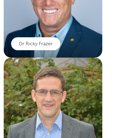
yn rhyngwladol sy'n arbenigo
mewn canser y colon a'r rhefr
ac arweinydd Tiwmorau Solet
Canolfan Meddygaeth Canser
Arbrofol Caerdydd.
Dr Ricky Frazer
Darllenwch mwy
Dr Ricky Frazer
Yn arbenigo mewn canser yr
arennau, canser y croen ac
imiwnotherapi ac yn arweinydd
clinigol ar gyfer yr uned Asesu
Oncoleg Acíwt a'r gwasanaeth
Rheoli Gwenwyndra
Imiwnotherapi yng Nghanolfan
Canser Felindre.