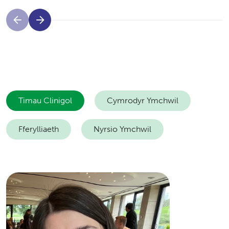
Yr Athro Paul Shaw
Yn arwain portffolio treialon yr
ysgyfaint Felindre a'r llif gwaith
radiotherapi cyffuriau yn yr
Uned Treialon Cyfnod Cynnar
yn Felindre.
Timau Clinigol
Cymrodyr Ymchwil
Darllenwch mwy
Fferylliaeth
Nyrsio Ymchwil