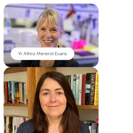
Yr Athro Mererid Evans
Yr Athro Mererid
Evans
Yn arbenigo mewn canser y pen
a'r gwddf a Chyfarwyddwr
Canolfan Ymchwil Canser
Cymru.