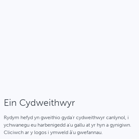
Ein Cydweithwyr
Ymweld â'r gwefan
Rydym hefyd yn gweithio gyda'r cydweithwyr canlynol, i
ychwanegu eu harbenigedd a'u gallu at yr hyn a gynigiwn.
Cliciwch ar y logos i ymweld â'u gwefannau.