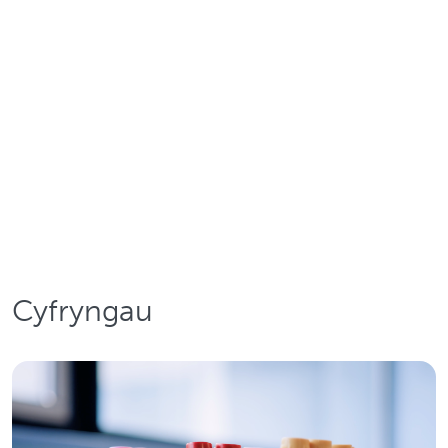
Darllenwch mwy
Cyfryngau