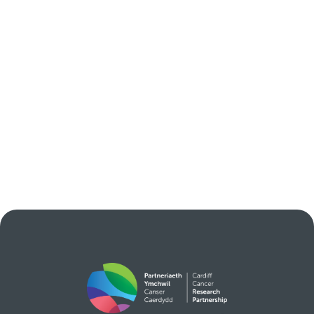
Darllenwch mwy