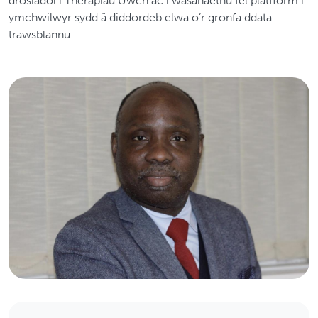
drosiadol i Therapïau Uwch ac i wasanaethu fel platfform i
ymchwilwyr sydd â diddordeb elwa o’r gronfa ddata
trawsblannu.