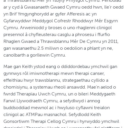
a Thrawsblannu Mêr yn Ysbyty Prifysgol Cymru. Penodiad
ar y cyd â Gwasanaeth Gwaed Cymru oedd hwn, lle’r oedd
yn Brif Ymgynghorydd ar gyfer Afferesis ac yn
Gyfarwyddwr Meddygol Cofrestr Rhoddwyr Mêr Esgyrn
Cymru. Arweiniodd y broses o uno rhaglenni clinigol
presennol â chyfleusterau casglu a phrosesu i ffurfio
Rhaglen Gwaed a Thrawsblannu Mêr De Cymru yn 2011,
gan wasanaethu 2.5 miliwn o oedolion a phlant yn ne,
canolbarth a gorllewin Cymru.
Mae gan Keith ystod eang o ddiddordebau ymchwil gan
gynnwys rôl imiwnotherapi mewn therapi canser,
effeithiau hwyr trawsblannu, strategaethau cyllido a
chomisiynu, a systemau rheoli ansawdd. Mae’n aelod o
fwrdd Therapïau Uwch Cymru, un o bileri Meddygaeth
Fanwl Llywodraeth Cymru, a sefydlwyd i annog
buddsoddiad mewnol ac i hwyluso cyflawni treialon
clinigol ac ATMPau masnachol. Sefydlodd Keith
Gonsortiwm Therapi Cellog Cymru i hyrwyddo ymchwil