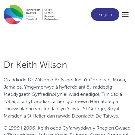
English
Dr Keith Wilson
Graddiodd Dr Wilson o Brifysgol India’r Gorllewin, Mona,
Jamaica. Ymgymerwyd â hyfforddiant ôl-raddedig
Meddygaeth Gyffredinol yn ei wlad enedigol, Trinidad a
Tobago, a hyfforddiant arbenigol mewn Hematoleg a
Thrawsblannu yn Llundain yn Ysbytai St George, Royal
Marsden a St Helier dan nawdd Deoniaeth De Tafwys.
O 1999 i 2006, Keith oedd Cyfarwyddwr y Rhaglen Gwaed