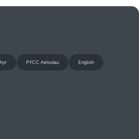
thyr
PYCC Aelodau
English