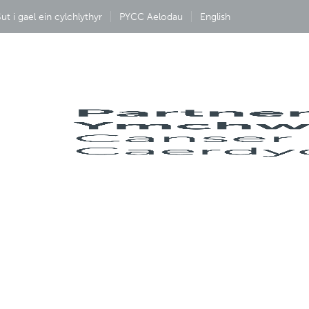
ut i gael ein cylchlythyr
PYCC Aelodau
English