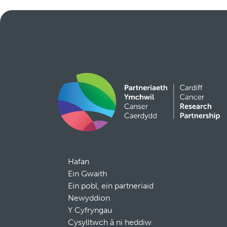
Hafan
Ein Gwaith
Ein pobl, ein partneriaid
Newyddion
Y Cyfryngau
Cysylltwch â ni heddiw