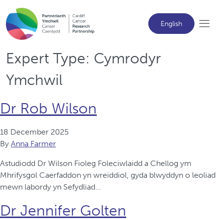
English
Expert Type:
Cymrodyr
Ymchwil
Dr Rob Wilson
18 December 2025
By
Anna Farmer
Astudiodd Dr Wilson Fioleg Foleciwlaidd a Chellog ym
Mhrifysgol Caerfaddon yn wreiddiol, gyda blwyddyn o leoliad
mewn labordy yn Sefydliad…
Dr Jennifer Golten