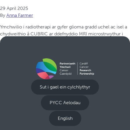
29 April 2025
By
Anna Farmer
Ymchwilio i radiotherapi ar gyfer glioma gradd uchel ac isel a
chydweithio â CUBRIC ar ddefnyddio MRI microstrwythur i
ddelweddu glioblastoma.
Sut i gael ein cylchlythyr
PYCC Aelodau
English