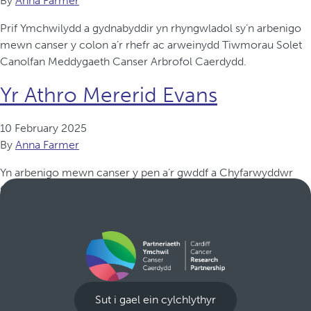
By
Anna Farmer
Prif Ymchwilydd a gydnabyddir yn rhyngwladol sy’n arbenigo
mewn canser y colon a’r rhefr ac arweinydd Tiwmorau Solet
Canolfan Meddygaeth Canser Arbrofol Caerdydd.
Yr Athro Mererid Evans
10 February 2025
By
Anna Farmer
Yn arbenigo mewn canser y pen a’r gwddf a Chyfarwyddwr
Canolfan Ymchwil Canser Cymru.
Sut i gael ein cylchlythyr