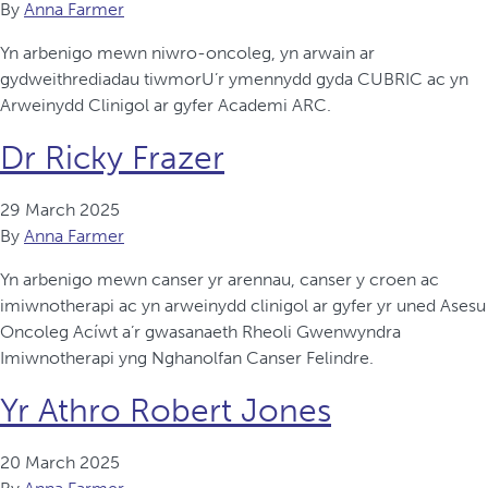
By
Anna Farmer
Yn arbenigo mewn niwro-oncoleg, yn arwain ar
gydweithrediadau tiwmorU’r ymennydd gyda CUBRIC ac yn
Arweinydd Clinigol ar gyfer Academi ARC.
Dr Ricky Frazer
29 March 2025
By
Anna Farmer
Yn arbenigo mewn canser yr arennau, canser y croen ac
imiwnotherapi ac yn arweinydd clinigol ar gyfer yr uned Asesu
Oncoleg Acíwt a’r gwasanaeth Rheoli Gwenwyndra
Imiwnotherapi yng Nghanolfan Canser Felindre.
Yr Athro Robert Jones
20 March 2025