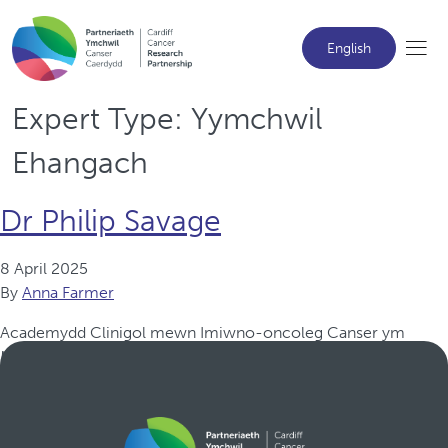
English
Expert Type:
Yymchwil
Ehangach
Dr Philip Savage
8 April 2025
By
Anna Farmer
Academydd Clinigol mewn Imiwno-oncoleg Canser ym
Mhrifysgol Caerdydd.